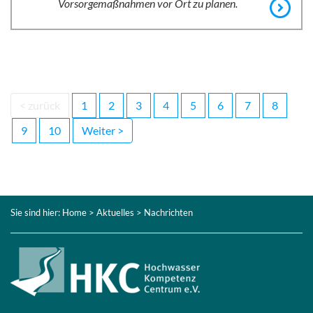
Vorsorgemaßnahmen vor Ort zu planen.
< zurück
1
2
3
4
5
6
7
8
9
10
Weiter >
Sie sind hier:
Home
>
Aktuelles
> Nachrichten