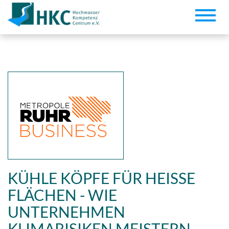
Toggle
naviga
KÜHLE KÖPFE FÜR HEISSE F
LÄCHEN - WIE U
NTERNEHMEN K
LIMARISIKEN MEISTERN