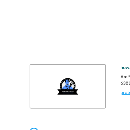
how
Am S
6381
prot