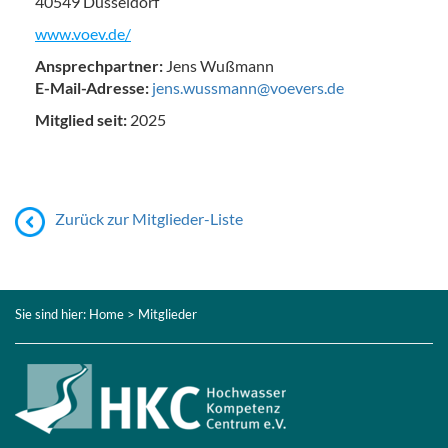
40549 Düsseldorf
www.voev.de/
Ansprechpartner:
Jens Wußmann
E-Mail-Adresse:
jens.wussmann@voevers.de
Mitglied seit:
2025
Zurück zur Mitglieder-Liste
Sie sind hier:
Home
> Mitglieder