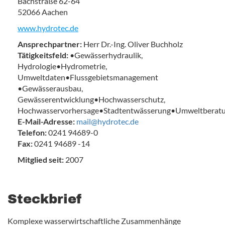
Bachstraße 62-64
52066 Aachen
www.hydrotec.de
Ansprechpartner:
Herr Dr.-Ing. Oliver Buchholz
Tätigkeitsfeld:
•Gewässerhydraulik,
Hydrologie•Hydrometrie,
Umweltdaten•Flussgebietsmanagement
•Gewässerausbau,
Gewässerentwicklung•Hochwasserschutz,
Hochwasservorhersage•Stadtentwässerung•Umweltberat
E-Mail-Adresse:
mail@hydrotec.de
Telefon:
0241 94689-0
Fax:
0241 94689 -14
Mitglied seit:
2007
Steckbrief
Komplexe wasserwirtschaftliche Zusammenhänge