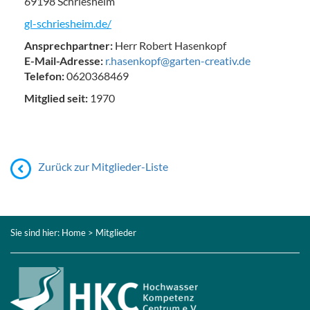
69198 Schriesheim
gl-schriesheim.de/
Ansprechpartner:
Herr Robert Hasenkopf
E-Mail-Adresse:
r.hasenkopf@garten-creativ.de
Telefon:
0620368469
Mitglied seit:
1970
Zurück zur Mitglieder-Liste
Sie sind hier:
Home
> Mitglieder